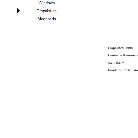
Propolstics, 1998
kinetische Rauminstal
4,1 x 5,6 m
Rundholz, Rollen, Ant